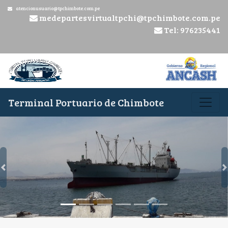
atencionusuario@tpchimbote.com.pe
medepartesvirtualtpchi@tpchimbote.com.pe
Tel: 976235441
Terminal Portuario de Chimbote
Previous