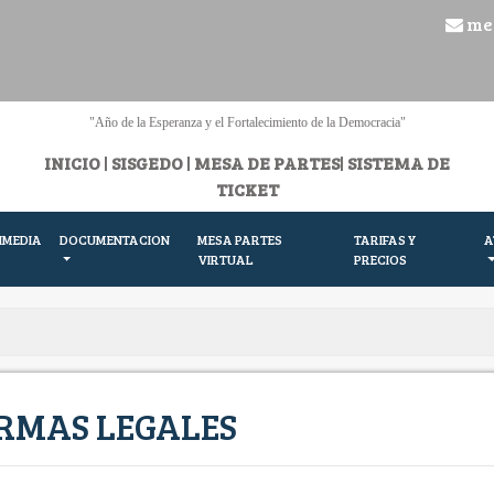
me
"Año de la Esperanza y el Fortalecimiento de la Democracia"
INICIO
|
SISGEDO
|
MESA DE PARTES
|
SISTEMA DE
TICKET
IMEDIA
DOCUMENTACION
MESA PARTES
TARIFAS Y
A
VIRTUAL
PRECIOS
RMAS LEGALES