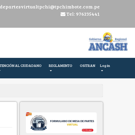
departesvirtualtpchi@tpchimbote.com.pe
Tel: 976235441
TENCIÓN AL CIUDADANO
REGLAMENTO
OSITRAN
Log in